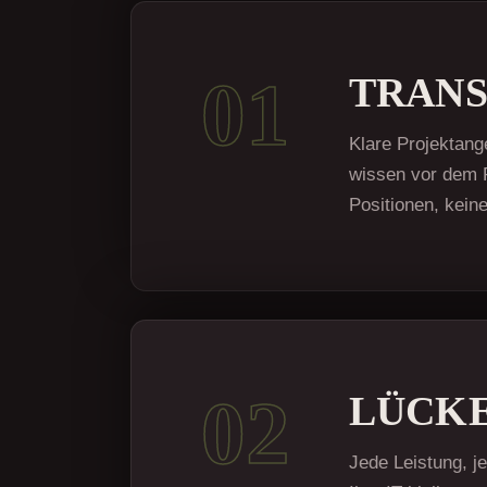
01
TRANS
Klare Projektang
wissen vor dem P
Positionen, kei
02
LÜCK
Jede Leistung, j