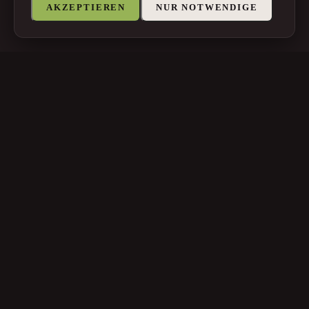
AKZEPTIEREN
NUR NOTWENDIGE
office@dobiasch.at
+43 (0)1 253 30 00
Neue Gasse 36, 2212 Großengersdorf
© 2026 Rupert Dobiasch IT Agentur e.U.
Impressum
·
Datenschutz